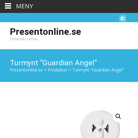
MENY
Presentonline.se
Presenter online
Turmynt “Guardian Angel”
Presentonline.se
>
Produkter
>
Turmynt “Guardian Angel”